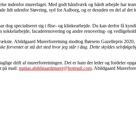
else indenfor murerfaget. Med godt håndværk og hårdt arbejde har team
de lidt udenfor Støvring, syd for Aalborg, og er desuden en del af det 
og specialiseret sig i flise- og klinkearbejde. Du kan derfor få kyndig ve
m sokkelarbejde, facaderenovering og andre renovering- og vedligehold
 vækste. Abildgaard Murerforretning modtog Børsens Gazellepris 2020, h
e forventet at stå det sted hvor jeg står i dag. Dette skyldes selvfølge
 daglige drift af murerforretningen. Det er ham der leder og fordeler op
r på mail:
matias.abildgaardmurer@hotmail.com
. Abildgaard Murerforre