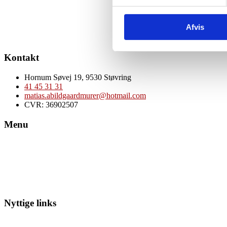
Afvis
Kontakt
Hornum Søvej 19, 9530 Støvring
41 45 31 31
matias.abildgaardmurer@hotmail.com
CVR: 36902507
Menu
Nyttige links
Cookie- og privatlivspolitik