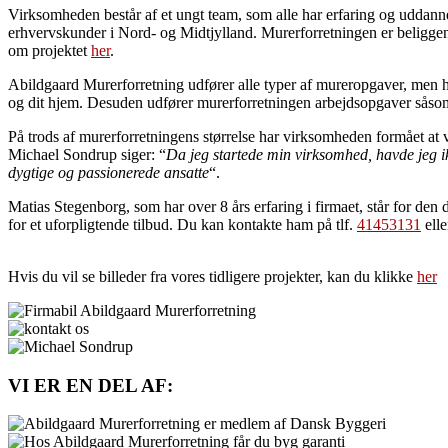
Virksomheden består af et ungt team, som alle har erfaring og uddann
erhvervskunder i Nord- og Midtjylland. Murerforretningen er beliggen
om projektet
her
.
Abildgaard Murerforretning udfører alle typer af mureropgaver, men har d
og dit hjem. Desuden udfører murerforretningen arbejdsopgaver såso
På trods af murerforretningens størrelse har virksomheden formået at
Michael Sondrup siger: “
Da jeg startede min virksomhed, havde jeg ikk
dygtige og passionerede ansatte
“.
Matias Stegenborg, som har over 8 års erfaring i firmaet, står for den
for et uforpligtende tilbud. Du kan kontakte ham på tlf.
41453131
elle
Hvis du vil se billeder fra vores tidligere projekter, kan du klikke
her
VI ER EN DEL AF: