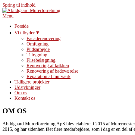
Spring til indhold
Menu
Forside
Vi tilbyder
Facaderenovering
Omfugning
Pudsarbejde
Tilbygning
Flisebelægning
Renovering af køkken
Renovering af badeværelse
Reparation af murværk
Tidligere projekter
Udstykninger
Om os
Kontakt os
OM OS
Abildgaard Murerforretning ApS blev etableret i 2015 af Murermester
2015, og har sidenhen fået flere medarbejdere, som i dag er en del af 