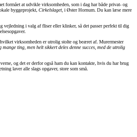
et formået at udvikle virksomheden, som i dag har både privat- og
lokale byggeprojekt,
Cirkelslaget,
i Øster Hornum. Du kan læse mere
jledning i valg af fliser eller klinker, så det passer perfekt til dig
elsesopgaver.
vilket virksomheden er utrolig stolte og beæret af. Murermester
lig mange ting, men helt sikkert deles denne succes, med de utrolig
gaverne, og det er derfor også ham du kan kontakte, hvis du har brug
tning laver alle slags opgaver, store som små.