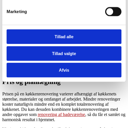
Vi kan også hjælpe med relaterede opgaver som omfugning,
Marketing
pudsning og
facaderenovering
, hvis du ønsker at opgradere flere
dele af hjemmet samtidigt.
En professionel facaderenovering er derfor en vigtig investering i
din bolig. Den forebygger fugtindtrængning, reducerer risikoen for
Tillad alle
frostskader og sikrer, at murværket forbliver stærkt og stabilt.
Samtidig giver en opdateret facade et markant visuelt løft, som kan
øge boligens samlede værdi.
Tillad valgte
En veludført facaderenovering skaber tryghed i hverdagen. Du får
ikke blot en flottere bolig, men også en løsning, der beskytter dit
hjem i mange år frem.
Afvis
Pris og planlægning
Prisen på en køkkenrenovering varierer afhængigt af køkkenets
størrelse, materialer og omfanget af arbejdet. Mindre renoveringer
koster naturligvis mindre end en komplet totalrenovering af
køkkenet. Du kan desuden kombinere køkkenrenoveringen med
andre opgaver som
renovering af badeværelse
, så du får et samlet og
harmonisk resultat i hjemmet.