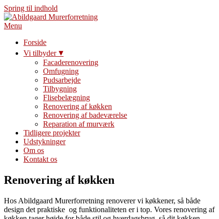
Spring til indhold
Menu
Forside
Vi tilbyder
Facaderenovering
Omfugning
Pudsarbejde
Tilbygning
Flisebelægning
Renovering af køkken
Renovering af badeværelse
Reparation af murværk
Tidligere projekter
Udstykninger
Om os
Kontakt os
Renovering af køkken
Hos Abildgaard Murerforretning renoverer vi køkkener, så både
design det praktiske og funktionaliteten er i top. Vores renovering af
køkken tager højde for både stil og hverdagsbrug, så dit køkken