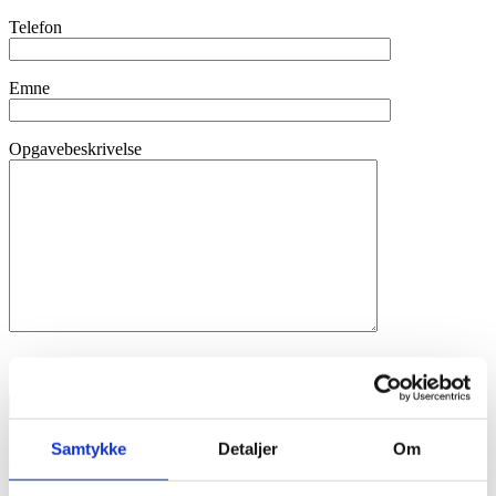
Telefon
Emne
Opgavebeskrivelse
Jeg har læst og accepteret
Privatlivspolitikken
Års erfaring
Samtykke
Detaljer
Om
0
+
Dedikeret team