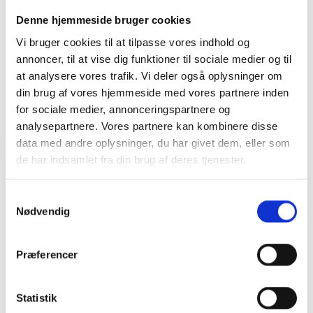
0
%
Udførte projekter
Denne hjemmeside bruger cookies
0
+
Vi bruger cookies til at tilpasse vores indhold og
annoncer, til at vise dig funktioner til sociale medier og til
Design og funktion i fokus
at analysere vores trafik. Vi deler også oplysninger om
din brug af vores hjemmeside med vores partnere inden
Når vi renoverer dit køkken, går vi langt ud over det visuelle. Hvert
for sociale medier, annonceringspartnere og
element planlægges med tanke på daglig funktionalitet, ergonomi og
analysepartnere. Vores partnere kan kombinere disse
optimal udnyttelse af pladsen. Skuffer, skabe og
opbevaringsløsninger tilpasses dine behov, så alt har sin plads, og
data med andre oplysninger, du har givet dem, eller som
arbejdsområderne flyder naturligt i hverdagen.
de har indsamlet fra din brug af deres tjenester.
Vi bruger materialer, der både er holdbare og nemme at
vedligeholde, så dit nyt køkken kombinerer praktisk funktion med
Samtykkevalg
tidløst design. Resultatet er et køkken, der både er smukt at se på og
Nødvendig
effektivt at bruge.
Ekspertise og kvalitet
Præferencer
Med mange års erfaring inden for renovering af køkkener sikrer vi,
at alle detaljer bliver udført med høj kvalitet. Vores team har fokus
Statistik
på præcist håndværk, fra flisearbejde til bordplader og installationer,
så resultatet bliver både holdbart og gennemført.