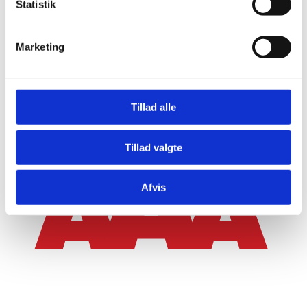
Statistik
Forside
Vi tilbyder
Tidligere projekter
Udstykninger
Marketing
Om os
Kontakt os
Nyttige links
Tillad alle
Cookie- og privatlivspolitik
Tillad valgte
Afvis