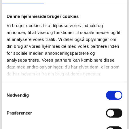
Firmaet er beliggende udenfor Øster Hornum syd for Aalborg, og
her etableres et nyt boligområde kaldet Cirkelslaget. Murermester
Michael Sondrup er i den forbindelse lodsejer. 1. Etape på
Cirkelslaget er færdig, og påbegyndelsen af 2. Etape forventes i
Denne hjemmeside bruger cookies
slutningen af 2026. Her vil der være 15 nye byggegrunde.
Vi bruger cookies til at tilpasse vores indhold og
annoncer, til at vise dig funktioner til sociale medier og til
at analysere vores trafik. Vi deler også oplysninger om
din brug af vores hjemmeside med vores partnere inden
for sociale medier, annonceringspartnere og
analysepartnere. Vores partnere kan kombinere disse
data med andre oplysninger, du har givet dem, eller som
de har indsamlet fra din brug af deres tjenester.
Kontakt
Samtykkevalg
Hornum Søvej 19, 9530 Støvring
Nødvendig
41 45 31 31
matias.abildgaardmurer@hotmail.com
CVR: 36902507
Præferencer
Menu