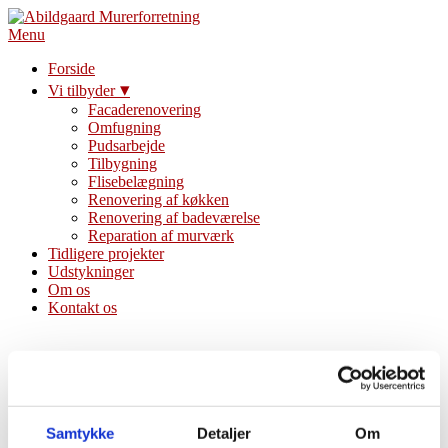
Menu
Forside
Vi tilbyder
Facaderenovering
Omfugning
Pudsarbejde
Tilbygning
Flisebelægning
Renovering af køkken
Renovering af badeværelse
Reparation af murværk
Tidligere projekter
Udstykninger
Om os
Kontakt os
UDSTYKNINGER
Abildgaard Murerforretning støtter op omkring lokale projekter.
Samtykke
Detaljer
Om