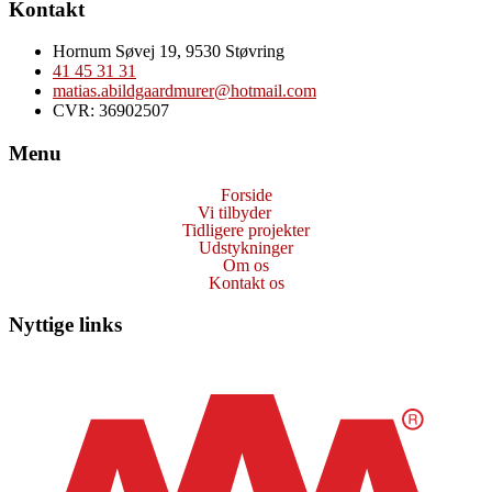
Kontakt
Hornum Søvej 19, 9530 Støvring
41 45 31 31
matias.abildgaardmurer@hotmail.com
CVR: 36902507
Menu
Forside
Vi tilbyder
Tidligere projekter
Udstykninger
Om os
Kontakt os
Nyttige links
Cookie- og privatlivspolitik