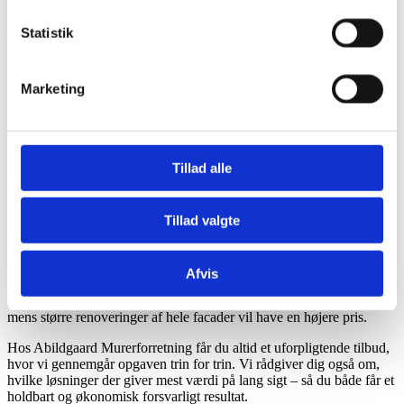
Hvorfor er reparation af murværk
Statistik
vigtig?
Mange overser murværkets betydning – men det er husets
Marketing
fundament, der beskytter mod vejr, vind og frost. Selv små revner
kan med tiden føre til fugtskader, frostsprængninger og i værste fald
større konstruktionsproblemer.
En professionel reparation af murværk forebygger skader, styrker
Tillad alle
bygningens stabilitet og giver dig ro i sindet. Samtidig kan et flot og
velholdt murværk forbedre boligens udseende og værdi – og skaber
et bedre førstehåndsindtryk, hvis huset skal sælges eller udlejes.
Tillad valgte
Hvad koster reparation af murværk?
Afvis
Prisen afhænger af murværkets størrelse, skadens omfang og hvilke
løsninger, der vælges. Mindre reparationer er naturligvis billigere,
mens større renoveringer af hele facader vil have en højere pris.
Hos Abildgaard Murerforretning får du altid et uforpligtende tilbud,
hvor vi gennemgår opgaven trin for trin. Vi rådgiver dig også om,
hvilke løsninger der giver mest værdi på lang sigt – så du både får et
holdbart og økonomisk forsvarligt resultat.