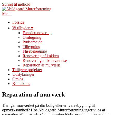
Spring til indhold
Menu
Forside
Vi tilbyder
Facaderenovering
Omfugning
Pudsarbejde
Tilbygning
Flisebelægning
Renovering af køkken
Renovering af badeværelse
Reparation af murværk
Tidligere projekter
Udstykninger
Om os
Kontakt os
Reparation af murværk
Trænger murværket på din bolig eller erhvervsbygning til
opmærksomhed? Hos Abildgaard Murerforretning tager vi os af
reparation af murværk, så din bygning både ser godt ud og er solidt