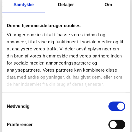
Dedikeret team
Samtykke
Detaljer
Om
0
%
Udførte projekter
0
+
Denne hjemmeside bruger cookies
Hvad indebærer reparation af murværk?
Vi bruger cookies til at tilpasse vores indhold og
annoncer, til at vise dig funktioner til sociale medier og til
Reparation af murværk handler ikke kun om at “lappe huller”. Det
at analysere vores trafik. Vi deler også oplysninger om
er en kombination af håndværk, viden om bygningens konstruktion
din brug af vores hjemmeside med vores partnere inden
og valg af de rigtige materialer.
for sociale medier, annonceringspartnere og
Vi kan blandt andet hjælpe med:
analysepartnere. Vores partnere kan kombinere disse
data med andre oplysninger, du har givet dem, eller som
Omfugning
Udskiftning af beskadigede sten
de har indsamlet fra din brug af deres tjenester.
Pudsning af facade
Mindre og større skader, der kræver specialløsninger
Facaderenovering
Samtykkevalg
Nødvendig
Vores tilgang er altid grundig: Vi vurderer murværkets stand,
planlægger de nødvendige udbedringer og udfører arbejdet med
fokus på både funktionalitet og æstetik. Målet er et resultat, der både
Præferencer
ser godt ud og styrker bygningens holdbarhed.